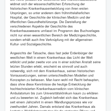
widmet sich der wissenschaftlichen Erforschung der
historischen Krankenhausentwicklung von ihren ersten
Ursprüngen, so unter anderem dem frühmittelalterlichen
Hospital, der Geschichte der klinischen Medizin und der
öffentlichen Gesundheitsfürsorge. Die Darstellung der
verschiedenen Aspekte der Geschichte des
Krankenhauswesens umfasst im Programm des Buchverlages
nicht nur einen wesentlichen Bereich der Medizingeschichte,
sondern erhält auch ihre Verknüpfung mit der allgemeinen
Kultur- und Sozialgeschichte.
Angesichts der Tatsache, dass fast jeder Erdenbürger der
westlichen Welt in einem Krankenhaus das Licht der Welt
erblickt und jeder zweite von uns in einer solchen Anstalt seine
letzten Stunden erlebt, erscheint es sinnvoll und auch
notwendig, sich mit dem Krankenhaus, seinen historischen
Vorraussetzungen, seinen unterschiedlichen Modellen und
Konzepten zu befassen. Man kann wohl mit Recht behaupten,
dass ohne diese Kenntnisse die heutige Entwicklung der
hochtechnisierten Krankenhausmedizin vom klinischen
Ambulatorium bis zum Universitätsklinikum kaum zu erklären
und zu bewerten ist. Zugleich befindet sich das Krankenhaus
seit einem Jahrzehnt in einem Wandlungsprozess wie vor
zweihundert Jahren. Damals entstand das Krankenhaus als
karitative Wohlfahrtsinstitution für die stationäre Pflege und