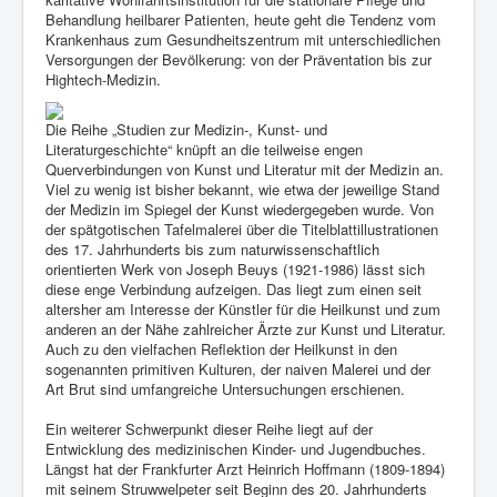
Behandlung heilbarer Patienten, heute geht die Tendenz vom
Krankenhaus zum Gesundheitszentrum mit unterschiedlichen
Versorgungen der Bevölkerung: von der Präventation bis zur
Hightech-Medizin.
Die Reihe „Studien zur Medizin-, Kunst- und
Literaturgeschichte“ knüpft an die teilweise engen
Querverbindungen von Kunst und Literatur mit der Medizin an.
Viel zu wenig ist bisher bekannt, wie etwa der jeweilige Stand
der Medizin im Spiegel der Kunst wiedergegeben wurde. Von
der spätgotischen Tafelmalerei über die Titelblattillustrationen
des 17. Jahrhunderts bis zum naturwissenschaftlich
orientierten Werk von Joseph Beuys (1921-1986) lässt sich
diese enge Verbindung aufzeigen. Das liegt zum einen seit
altersher am Interesse der Künstler für die Heilkunst und zum
anderen an der Nähe zahlreicher Ärzte zur Kunst und Literatur.
Auch zu den vielfachen Reflektion der Heilkunst in den
sogenannten primitiven Kulturen, der naiven Malerei und der
Art Brut sind umfangreiche Untersuchungen erschienen.
Ein weiterer Schwerpunkt dieser Reihe liegt auf der
Entwicklung des medizinischen Kinder- und Jugendbuches.
Längst hat der Frankfurter Arzt Heinrich Hoffmann (1809-1894)
mit seinem Struwwelpeter seit Beginn des 20. Jahrhunderts